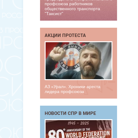
профсоюза работников
общественного транспорта
"Таксист"
АКЦИИ ПРОТЕСТА
АЗ «Урал». Хроники ареста
лидера профсоюза
НОВОСТИ СПР В МИРЕ