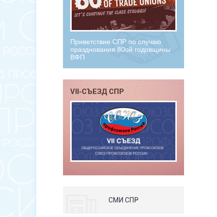
Приветствие СПР по случаю
празднования 80ой годовщины
ВФП
VII-СЪЕЗД СПР
СМИ СПР