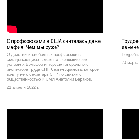
С профсоюзами в США считалась даже
Трудов
мафия. Чем мы хуже?
изменен
О действиях свободных профсоюзов в
Подробне
складывающихся сложных экономических
20 марта 
условиях.Большое интервью генерального
инспектора труда СПР Сергея Храмова, которое
взял у него секретарь СПР по связям с
общественностью и СМИ Анатолий Баранов.
21 апреля 2022 г.