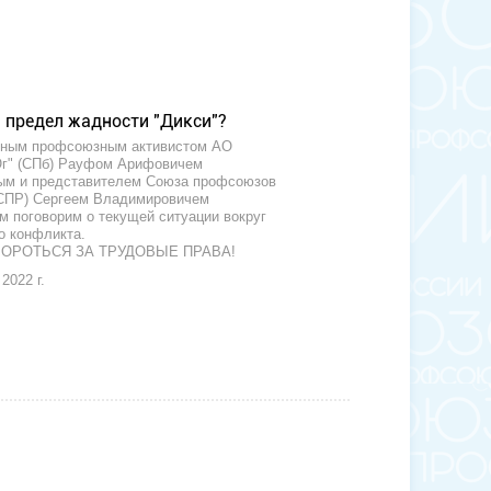
и предел жадности "Дикси"?
нным профсоюзным активистом АО
Юг" (СПб) Рауфом Арифовичем
ым и представителем Союза профсоюзов
СПР) Сергеем Владимировичем
 поговорим о текущей ситуации вокруг
о конфликта.
БОРОТЬСЯ ЗА ТРУДОВЫЕ ПРАВА!
2022 г.