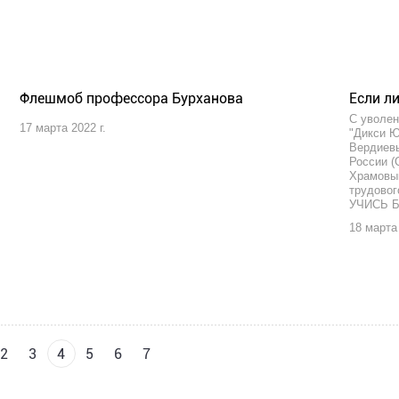
Флешмоб профессора Бурханова
Если л
С уволе
17 марта 2022 г.
"Дикси 
Вердиев
России (
Храмовым
трудовог
УЧИСЬ 
18 марта 
2
3
4
5
6
7