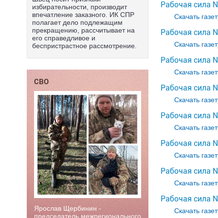
Рабочая сила №
избирательности, производит
впечатление заказного. ИК СПР
Скачать газет
полагает дело подлежащим
прекращению, рассчитывает на
Рабочая сила 
его справедливое и
Скачать газет
беспристрастное рассмотрение.
Рабочая сила 
Скачать газет
СВО
Рабочая сила №
Скачать газет
Рабочая сила №
Скачать газет
Рабочая сила №
Скачать газет
Рабочая сила №
Скачать газет
Рабочая сила №
Ярослав Щербинин -
Скачать газет
председатель межрегионального