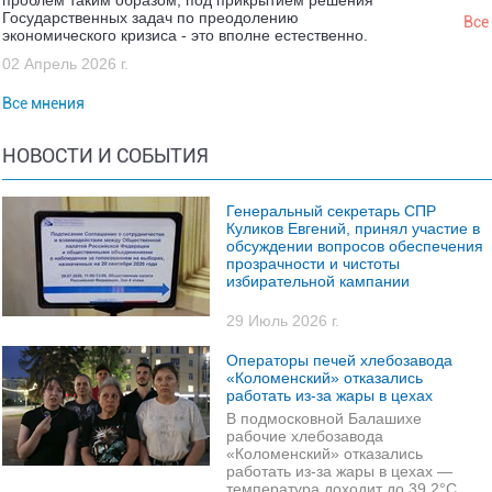
проблем таким образом, под прикрытием решения
Государственных задач по преодолению
Все
экономического кризиса - это вполне естественно.
02 Апрель 2026 г.
Все мнения
НОВОСТИ И СОБЫТИЯ
Генеральный секретарь СПР
Куликов Евгений, принял участие в
обсуждении вопросов обеспечения
прозрачности и чистоты
избирательной кампании
29 Июль 2026 г.
Операторы печей хлебозавода
«Коломенский» отказались
работать из-за жары в цехах
В подмосковной Балашихе
рабочие хлебозавода
«Коломенский» отказались
работать из-за жары в цехах —
температура доходит до 39,2°C