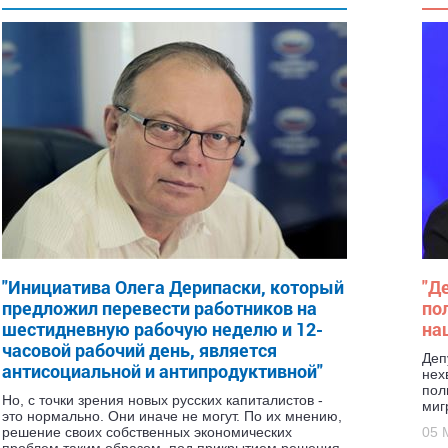
"
Инициатива Олега Дерипаски, который
"
Де
предложил перевести работников на
по
шестидневную рабочую неделю и 12-
на
часовой рабочий день, является
Деп
антисоциальной и антипродуктивной
"
нех
пол
Но, с точки зрения новых русских капиталистов -
миг
это нормально. Они иначе не могут. По их мнению,
решение своих собственных экономических
05 