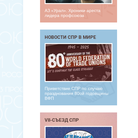
АЗ «Урал». Хроники ареста
лидера профсоюза
НОВОСТИ СПР В МИРЕ
Приветствие СПР по случаю
празднования 80ой годовщины
ВФП
VII-СЪЕЗД СПР