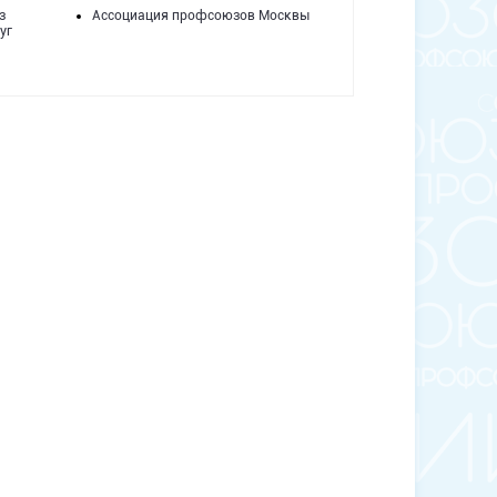
з
Ассоциация профсоюзов Москвы
уг