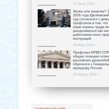
17 Июль 2026 г.
Жизнь или кошелек? 
2026 года Щелковский
суд согласился с дов
профсоюза в том, что
норм охраны труда не
расцениваться как н
работником иных прав
инструкций.
19 Июнь 2026 г.
Профсоюз МПВП-СПР,
общую позицию сотен
российских дальнобо
обратился к Генераль
прокурору России
30 Апрель 2026 г.