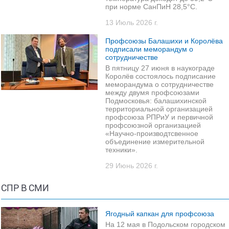
при норме СанПиН 28,5°C.
13 Июль 2026 г.
Профсоюзы Балашихи и Королёва
подписали меморандум о
сотрудничестве
В пятницу 27 июня в наукограде
Королёв состоялось подписание
меморандума о сотрудничестве
между двумя профсоюзами
Подмосковья: балашихинской
территориальной организацией
профсоюза РПРиУ и первичной
профсоюзной организацией
«Научно-производтсвенное
объединение измерительной
техники».
29 Июнь 2026 г.
СПР В СМИ
Ягодный капкан для профсоюза
На 12 мая в Подольском городском