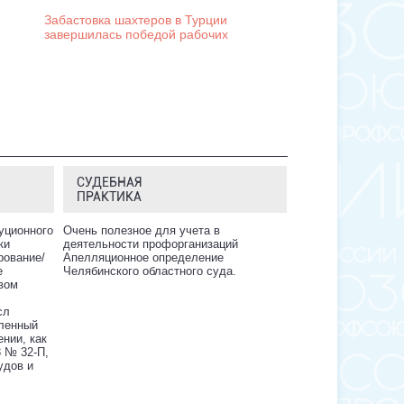
Забастовка шахтеров в Турции
завершилась победой рабочих
СУДЕБНАЯ
ПРАКТИКА
уционного
Очень полезное для учета в
ки
деятельности профорганизаций
рование/
Апелляционное определение
е
Челябинского областного суда.
вом
сл
ленный
нии, как
3 № 32-П,
удов и