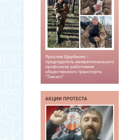
Ярослав Щербинин -
председатель межрегионального
профсоюза работников
общественного транспорта
"Таксист"
АКЦИИ ПРОТЕСТА