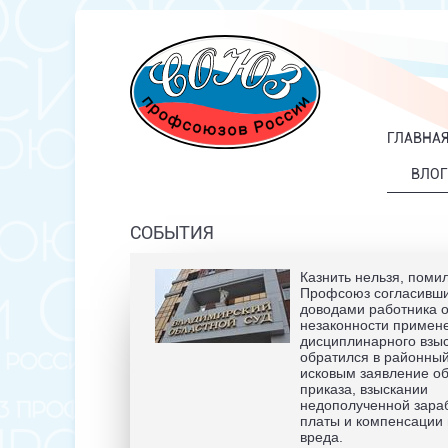
ГЛАВНА
ВЛОГ
СОБЫТИЯ
Казнить нельзя, помил
Профсоюз согласивши
доводами работника 
незаконности примене
дисциплинарного взы
обратился в районный
исковым заявление о
приказа, взыскании
недополученной зара
платы и компенсации
вреда.