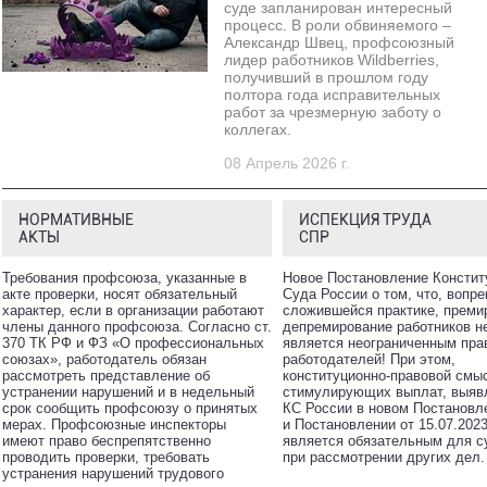
суде запланирован интересный
процесс. В роли обвиняемого –
Александр Швец, профсоюзный
лидер работников Wildberries,
получивший в прошлом году
полтора года исправительных
работ за чрезмерную заботу о
коллегах.
08 Апрель 2026 г.
НОРМАТИВНЫЕ
ИСПЕКЦИЯ ТРУДА
АКТЫ
СПР
Требования профсоюза, указанные в
Новое Постановление Констит
акте проверки, носят обязательный
Суда России о том, что, вопре
характер, если в организации работают
сложившейся практике, преми
члены данного профсоюза. Согласно ст.
депремирование работников н
370 ТК РФ и ФЗ «О профессиональных
является неограниченным пра
союзах», работодатель обязан
работодателей! При этом,
рассмотреть представление об
конституционно-правовой смы
устранении нарушений и в недельный
стимулирующих выплат, выяв
срок сообщить профсоюзу о принятых
КС России в новом Постановле
мерах. Профсоюзные инспекторы
и Постановлении от 15.07.202
имеют право беспрепятственно
является обязательным для с
проводить проверки, требовать
при рассмотрении других дел.
устранения нарушений трудового