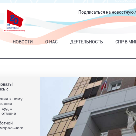
Подписаться на новостную 
Я
НОВОСТИ
О НАС
ДЕЯТЕЛЬНОСТЬ
СПР В МИ
овать!
сь с
о
ния к нему
скания
 суд с
б отмене
ботной
 морального