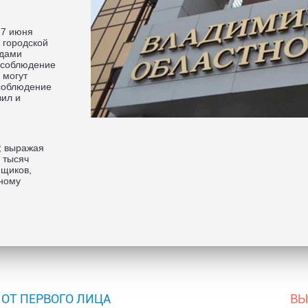
17 июня
 городской
одами
 соблюдение
 могут
есоблюдение
ил и
 выражая
 тысяч
йщиков,
ному
ОТ ПЕРВОГО ЛИЦА
ВЫ