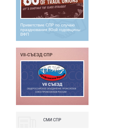
Приветствие СПР по случаю
празднования 80ой годовщины
ВФП
VII-СЪЕЗД СПР
СМИ СПР