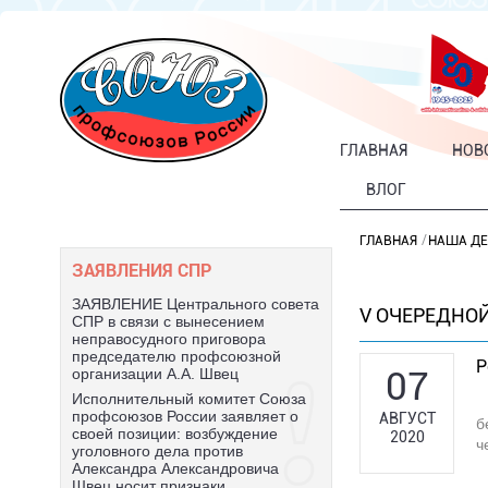
ГЛАВНАЯ
НОВ
ВЛОГ
ГЛАВНАЯ
НАША ДЕ
ЗАЯВЛЕНИЯ СПР
ЗАЯВЛЕНИЕ Центрального совета
V ОЧЕРЕДНОЙ
СПР в связи с вынесением
неправосудного приговора
председателю профсоюзной
Р
07
организации А.А. Швец
Исполнительный комитет Союза
профсоюзов России заявляет о
АВГУСТ
б
своей позиции: возбуждение
2020
ч
уголовного дела против
Александра Александровича
Швец носит признаки