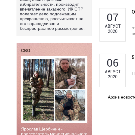
избирательности, производит
впечатление заказного. ИК СПР
О
07
полагает дело подлежащим
прекращению, рассчитывает на
его справедливое и
АВГУСТ
о
беспристрастное рассмотрение.
2020
в
СВО
5
06
АВГУСТ
П
2020
Архив новост
Ярослав Щербинин -
председатель межрегионального