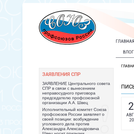
ГЛАВНА
ВЛОГ
ГЛАВН
ЗАЯВЛЕНИЯ СПР
ЗАЯВЛЕНИЕ Центрального совета
ПИС
СПР в связи с вынесением
неправосудного приговора
председателю профсоюзной
2
организации А.А. Швец
Исполнительный комитет Союза
профсоюзов России заявляет о
АВГ
своей позиции: возбуждение
20
уголовного дела против
Александра Александровича
Швец носит признаки