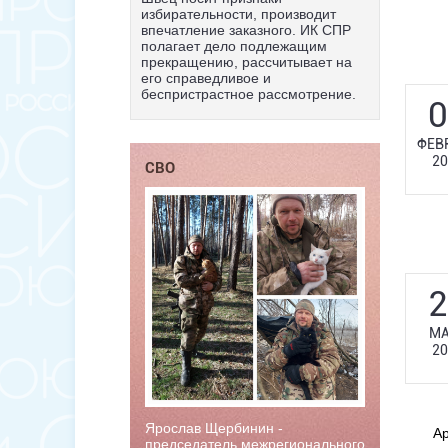
избирательности, производит
впечатление заказного. ИК СПР
полагает дело подлежащим
прекращению, рассчитывает на
его справедливое и
беспристрастное рассмотрение.
0
ФЕВ
20
СВО
2
МА
20
Ярослав Щербинин -
Ар
председатель межрегионального