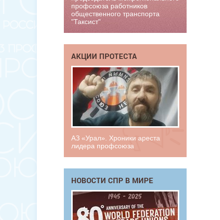
профсоюза работников
общественного транспорта
"Таксист"
АКЦИИ ПРОТЕСТА
АЗ «Урал». Хроники ареста
лидера профсоюза
НОВОСТИ СПР В МИРЕ