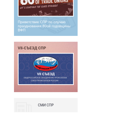
Приветствие СПР по случаю
празднования 80ой годовщины
ВФП
VII-СЪЕЗД СПР
СМИ СПР