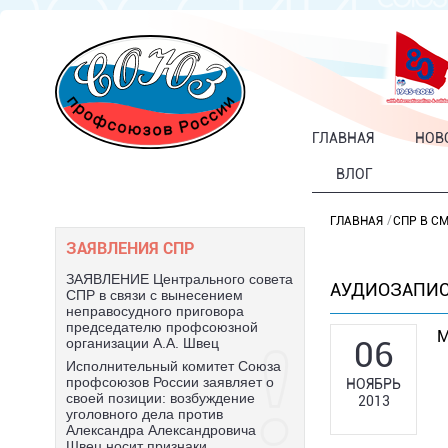
ГЛАВНАЯ
НОВ
ВЛОГ
ГЛАВНАЯ
СПР В С
ЗАЯВЛЕНИЯ СПР
ЗАЯВЛЕНИЕ Центрального совета
АУДИОЗАПИ
СПР в связи с вынесением
неправосудного приговора
председателю профсоюзной
М
06
организации А.А. Швец
Исполнительный комитет Союза
профсоюзов России заявляет о
НОЯБРЬ
своей позиции: возбуждение
2013
уголовного дела против
Александра Александровича
Швец носит признаки