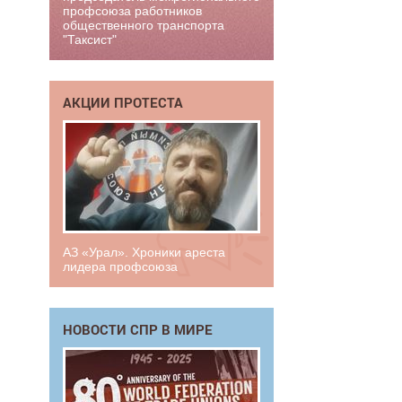
профсоюза работников
общественного транспорта
"Таксист"
АКЦИИ ПРОТЕСТА
АЗ «Урал». Хроники ареста
лидера профсоюза
НОВОСТИ СПР В МИРЕ