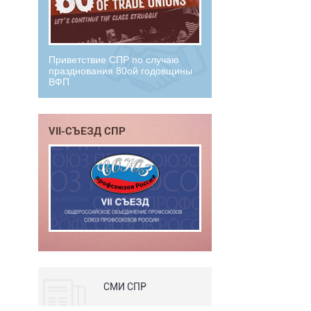
Приветствие СПР по случаю
празднования 80ой годовщины
ВФП
VII-СЪЕЗД СПР
СМИ СПР