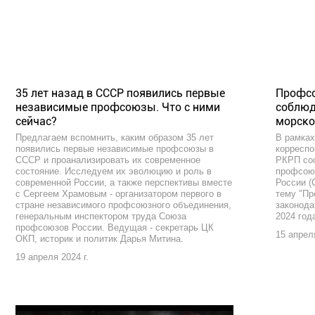
35 лет назад в СССР появились первые
Профсо
независимые профсоюзы. Что с ними
соблюд
сейчас?
морской
Предлагаем вспомнить, каким образом 35 лет
В рамках
появились первые независимые профсоюзы в
корреспо
СССР и проанализировать их современное
РКРП сос
состояние. Исследуем их эволюцию и роль в
профсоюз
современной России, а также перспективы вместе
России 
с Сергеем Храмовым - организатором первого в
тему "Пр
стране независимого профсоюзного объединения,
законода
генеральным инспектором труда Союза
2024 год
профсоюзов России. Ведущая - секретарь ЦК
15 апреля
ОКП, историк и политик Дарья Митина.
19 апреля 2024 г.