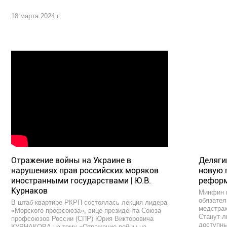
18 марта 2024 г.
Отражение войны на Украине в
Деляги
нарушениях прав российских моряков
новую 
иностранными государствами | Ю.В.
рефор
Курнаков
Минфин 
обязател
В штаб-квартире РКРП состоялась лекция лидера
медстрах
«Морского профсоюза», вице-президента Союза
Станут л
профсоюзов России (СПР) Юрия Викторовича
доступны
КУРНАКОВА на тему «Отражение войны на