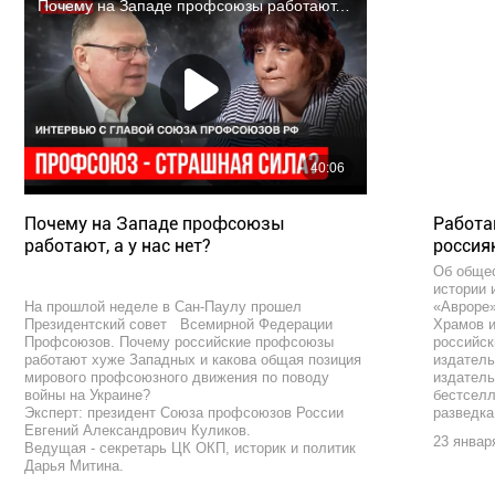
Почему на Западе профсоюзы
Работа
работают, а у нас нет?
россиян
Об общес
истории 
На прошлой неделе в Сан-Паулу прошел
«Авроре»
Президентский совет Всемирной Федерации
Храмов и
Профсоюзов. Почему российские профсоюзы
российск
работают хуже Западных и какова общая позиция
издатель
мирового профсоюзного движения по поводу
издатель
войны на Украине?
бестселл
Эксперт: президент Союза профсоюзов России
разведка
Евгений Александрович Куликов.
23 января
Ведущая - секретарь ЦК ОКП, историк и политик
Дарья Митина.