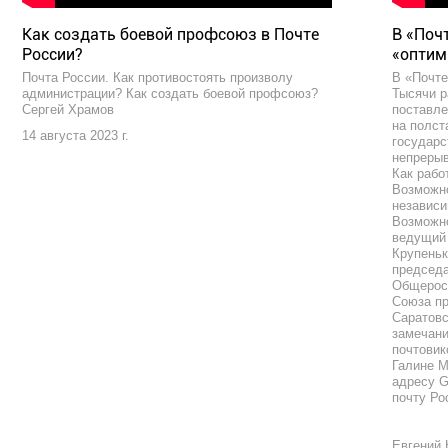
Как создать боевой профсоюз в Почте
В «Поч
России?
«оптим
Почта России. Как противостоять произволу
В «Почте
администрации? Как создать боевой профсоюз?
Тысячи р
Сергей Храмов
поставле
на полст
14 августа 2023 г.
государс
непрерыв
Как рабо
Возможно
независи
Возможно
ведущий 
Крупеньк
председа
Общерос
Союза п
Саратовс
замечани
почтовик
Галине М
адресу G
почту Ро
Евгений 