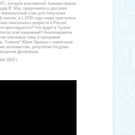
ГС, которую возглавляет бывшая правая
дара В. Мау, предложили в два раза
 минимальный стаж для получения
й пенсии, а с 2035 года снова приступить
нию пенсионного возраста в России.
ли преследуются? Что будет в "сухом
 после этих изменений? Анализировали
угие ключевые темы в программе
д. Главное" Юрия Пронько с известным
им экономистом, депутатом Госдумы
Михаилом Делягиным.
ря 2023 г.