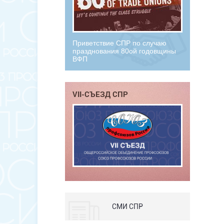
Приветствие СПР по случаю
празднования 80ой годовщины
ВФП
VII-СЪЕЗД СПР
СМИ СПР