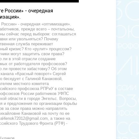
те России» - очередная
изация».
 России» - очередная «оптимизация».
аботников, прежде всего – почтальоны,
ны сейчас перед выбором: соглашаться
авки или увольняться? Почему
твенная служба переживает
ный кризис? Кто «рулит» процессом?
тники могут защитить свои права?
 ли в этой отрасли создание
мых от работодателя профсоюзов?
 ли провести забастовку? Об этом
канала «Красный поворот» Сергей
о беседует с Галиной Канаковой,
телем местного комитета
сийского профсоюза РПРиУ в составе
рофсоюзов России работников УФПС
кой области в городе Энгельс. Вопросы,
я и предложения по организации борьбы
ов за свои права можно направлять
ихайловне Канаковой на почту по ее
al4enok72012@gmail.com, а также на
ссийского Трудового Фронта (РТФ) -
Куликов