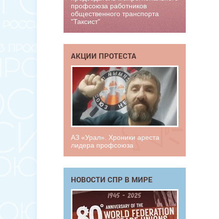
профсоюза работников
общественного транспорта
"Таксист"
АКЦИИ ПРОТЕСТА
АЗ «Урал». Хроники ареста
лидера профсоюза
НОВОСТИ СПР В МИРЕ