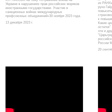
из РАНХи
Украине в нарушениях прав российских моряков
рука Гай
иностранными государствами. Участие в
повысить
санкционных войнах международных
страхово
профсоюзных объединений»30 ноября 2023 года.
к повыше
13 декабря 2023 г.
Какие це
остатке"
эти и др
"Царьгра
российск
России 
20 сентяб