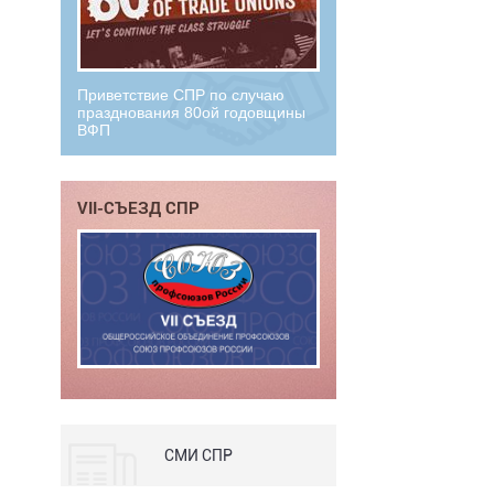
Приветствие СПР по случаю
празднования 80ой годовщины
ВФП
VII-СЪЕЗД СПР
СМИ СПР