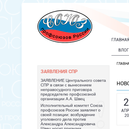
ГЛАВНА
ВЛОГ
ГЛАВН
ЗАЯВЛЕНИЯ СПР
ЗАЯВЛЕНИЕ Центрального совета
НОВ
СПР в связи с вынесением
неправосудного приговора
председателю профсоюзной
2
организации А.А. Швец
Исполнительный комитет Союза
профсоюзов России заявляет о
АПР
своей позиции: возбуждение
20
уголовного дела против
Александра Александровича
Швец носит признаки