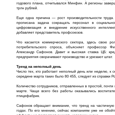
годового плана, отчитывался Минфин. А регионы завер
трлн рублей.
Еще одна причина — рост производительности труда
прописана задача сокращать персонал в социальн
цифровизация и внедрение искусственного интелле
добавляет представитель профсоюзов.
Что касается коммерческого сектора, здесь свою р
потребительского спроса, объясняет профессор Фи
Александр Сафонов. Давит и высокая ставка ЦБ: кре
предприятия сворачивают производство и урезают штат.
Тренд на неполный день
Число тех, кто работает неполный день или неделю, к 
середине марта таких было 80 455, следует из справки Р
Количество сотрудников, отправленных в простой, почти 
марте. Чаще всего без работы оказывались воспитат
птицефабрик.
Сафонов обращает внимание, что тренд на частичну
годах. По его мнению, сейчас компаниям уже не обой