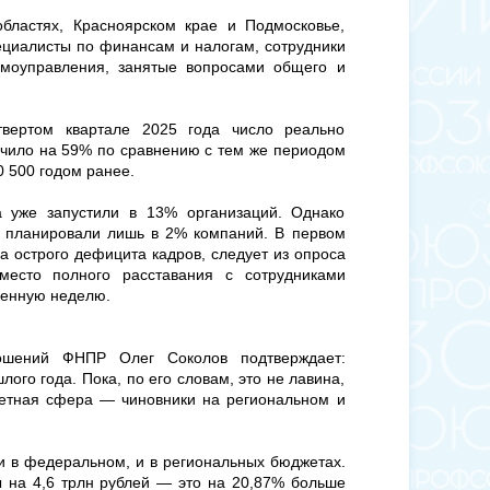
областях, Красноярском крае и Подмосковье,
ециалисты по финансам и налогам, сотрудники
самоуправления, занятые вопросами общего и
твертом квартале 2025 года число реально
кочило на 59% по сравнению с тем же периодом
0 500 годом ранее.
а уже запустили в 13% организаций. Однако
о планировали лишь в 2% компаний. В первом
за острого дефицита кадров, следует из опроса
место полного расставания с сотрудниками
щенную неделю.
ношений ФНПР Олег Соколов подтверждает:
лого года. Пока, по его словам, это не лавина,
жетная сфера — чиновники на региональном и
 и в федеральном, и в региональных бюджетах.
 на 4,6 трлн рублей — это на 20,87% больше