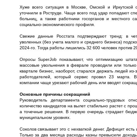
Хуже всего ситуация в Москве, Омской и Иркутской 
уточнили в Роструде. Чаще всего под удар попадают сп
больниц, а также работники госорганов и местного 
социально-экономического профиля.
Свежие данные Росстата подтверждают тренд: в че
уволенных (без учета малого и среднего бизнеса) подс
2024-го. Тогда работы лишились 32 600 человек против 2
Опросы SuperJob показывают, что оптимизацию штат
массовые увольнения в феврале проводили или тольк
квартале бизнес, наоборот, старался держать людей из-
работодателей, который сервис провел 23 марта. В
компании чаще урезают рабочий день или вводят сокра
Основные причины сокращений
Руководитель департамента социально-трудовых от
количество кандидатов на вылет стабильно растет с прош
а точечные решения. В первую очередь страдает бюд
муниципальном уровнях.
Соколов связывает это с нехваткой денег. Дефицит есть
Только за два месяца расходы казны превысили доходы