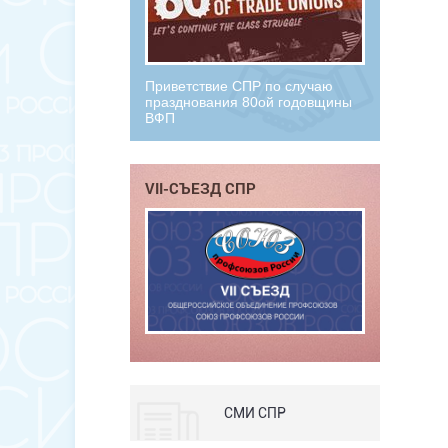
Приветствие СПР по случаю
празднования 80ой годовщины
ВФП
VII-СЪЕЗД СПР
СМИ СПР