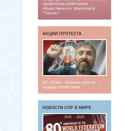
профсоюза работников
общественного транспорта
"Таксист"
АКЦИИ ПРОТЕСТА
АЗ «Урал». Хроники ареста
лидера профсоюза
НОВОСТИ СПР В МИРЕ