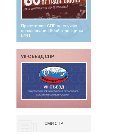
Приветствие СПР по случаю
празднования 80ой годовщины
ВФП
VII-СЪЕЗД СПР
СМИ СПР