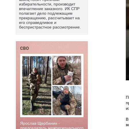
избирательности, производит
впечатление заказного. ИК СПР
полагает дело подлежащим
прекращению, рассчитывает на
его справедливое и
беспристрастное рассмотрение.
СВО
П
п
и
В
Ярослав Щербинин -
в
председатель межрегионального