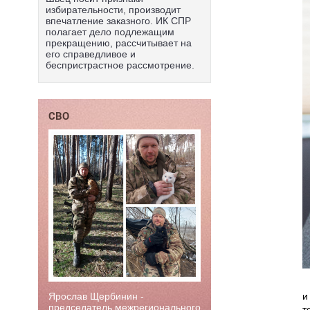
избирательности, производит
впечатление заказного. ИК СПР
полагает дело подлежащим
прекращению, рассчитывает на
его справедливое и
беспристрастное рассмотрение.
СВО
Ярослав Щербинин -
и
председатель межрегионального
т