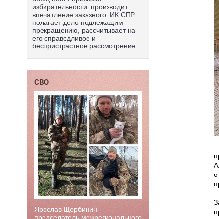
избирательности, производит
впечатление заказного. ИК СПР
полагает дело подлежащим
прекращению, рассчитывает на
его справедливое и
беспристрастное рассмотрение.
СВО
п
А
о
п
З
Ярослав Щербинин -
п
председатель межрегионального