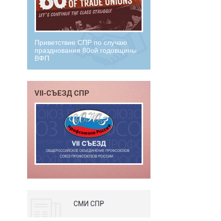
Приветствие СПР по случаю
празднования 80ой годовщины
ВФП
VII-СЪЕЗД СПР
СМИ СПР