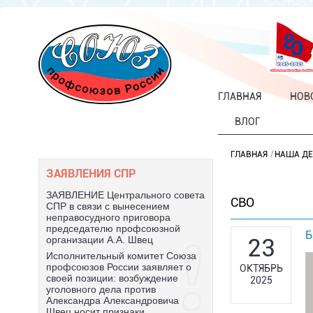
ГЛАВНАЯ
НОВ
ВЛОГ
ГЛАВНАЯ
НАША ДЕ
ЗАЯВЛЕНИЯ СПР
ЗАЯВЛЕНИЕ Центрального совета
СВО
СПР в связи с вынесением
неправосудного приговора
председателю профсоюзной
Б
23
организации А.А. Швец
Исполнительный комитет Союза
профсоюзов России заявляет о
ОКТЯБРЬ
своей позиции: возбуждение
2025
уголовного дела против
Александра Александровича
Швец носит признаки