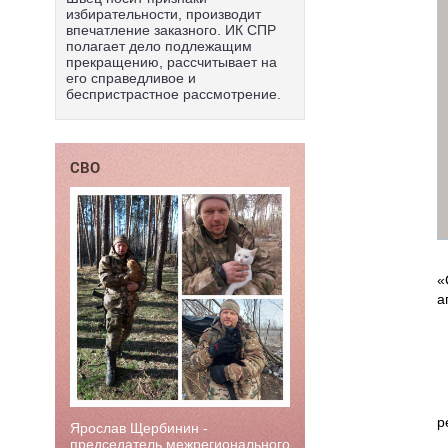
избирательности, производит
впечатление заказного. ИК СПР
полагает дело подлежащим
прекращению, рассчитывает на
его справедливое и
беспристрастное рассмотрение.
СВО
«
а
р
Ярослав Щербинин -
председатель межрегионального