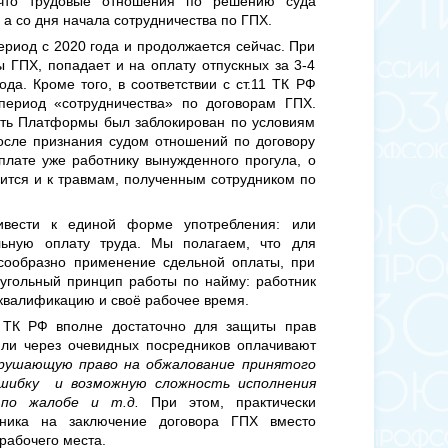
что трудовые отношения по решению суда
а со дня начала сотрудничества по ГПХ.
ериод с 2020 года и продолжается сейчас. При
 ГПХ, попадает и на оплату отпускных за 3-4
да. Кроме того, в соответствии с ст.11 ТК РФ
период «сотрудничества» по договорам ГПХ.
еть Платформы был заблокирован по условиям
осле признания судом отношений по договору
лате уже работнику вынужденного прогула, о
ится и к травмам, полученным сотрудником по
ивести к единой форме употребления: или
ьную оплату труда. Мы полагаем, что для
сообразно применение сдельной оплаты, при
угольный принцип работы по найму: работник
 квалификацию и своё рабочее время.
ТК РФ вполне достаточно для защиты прав
или через очевидных посредников оплачивают
арушающую право на обжалование принятого
ошибку и возможную сложность исполнения
 по жалобе и т.д.
При этом, практически
тника на заключение договора ГПХ вместо
рабочего места.