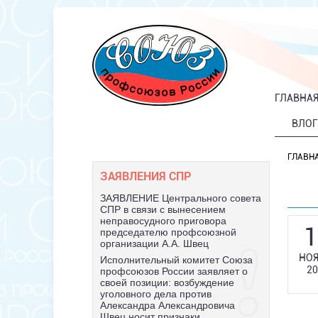
ГЛАВНА
ВЛОГ
ГЛАВН
ЗАЯВЛЕНИЯ СПР
ЗАЯВЛЕНИЕ Центрального совета
СПР в связи с вынесением
неправосудного приговора
1
председателю профсоюзной
организации А.А. Швец
НОЯ
Исполнительный комитет Союза
20
профсоюзов России заявляет о
своей позиции: возбуждение
уголовного дела против
Александра Александровича
Швец носит признаки