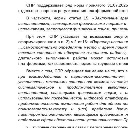
СПР поддерживает ряд норм принятого 31.07.2025
отдельных вопросах регулирования платформенной экон
В частности, нормы статьи 15.
«Заключение гра
исполнителями, являющимися физическими лицами» и 
исполнителя, являющегося физическим лицом, при вза
При этом, СПР указывает на возможные злоупо
сформулированном в п. 2) ч.2 ст.16:
«Партнер-исполнит
….самостоятельно определять место и время приняти
течение которого он обязуется выполнять работы,
длительного выполнения работы может истолковыв
платформами, как возможность подмены трудовых отнош
Вместе с тем, СПР обращает внимание на то, что в
при взаимодействии с партнером-исполнителем, 
установлены механизмы защиты от возможных злоупо
систематическое и продолжительное выполнен
исполнителем, являющимся физическим лицом, в ин
использованием посреднической цифровой платформ
продолжительности выполнения работ для одного пол
пользователю-заказчику и (или) предельно допу
партнером-исполнителем, являющимся физическим ли
отдельных сферах деятельности устанавливаются Пр
2. Трудовые отношения в связи с регулярным испол