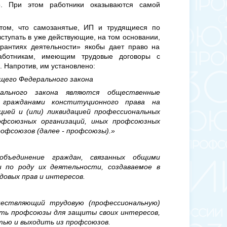
о. При этом работники оказываются самой
ом, что самозанятые, ИП и трудящиеся по
ступать в уже действующие, на том основании,
рантиях деятельности» якобы дает право на
аботникам, имеющим трудовые договоры с
. Напротив, им установлено:
щего Федерального закона
ального закона являются общественные
 гражданами конституционного права на
цией и (или) ликвидацией профессиональных
рофсоюзных организаций, иных профсоюзных
рофсоюзов (далее - профсоюзы).»
объединение граждан, связанных общими
 по роду их деятельности, создаваемое в
овых прав и интересов.
ществляющий трудовую (профессиональную)
ать профсоюзы для защиты своих интересов,
тью и выходить из профсоюзов.