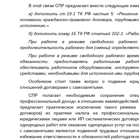
В этой связи СПР предлагает внести следующие изм
а) дополнить ст.19.1 ТК РФ частью 5: «Решение
основании гражданско-правового договора, трудовы
исполнению.»
б) дополнить главу 16 ТК РФ статьей 102-1. «Раб
При работе в режиме свободного рабочего
продолжительность рабочего дня (смены) определяет
При работе в режиме свободного рабочего врем
обязанности: предоставлять работникам работ
обеспечивать работников оборудованием, инструме
средствами, необходимыми для исполнения ими трудов
Особняком стоит также вопрос о подмене юри
отношений договорами с самозанятыми.
СПР полагает необходимым сохранение спец
профессиональный доход» в отношении взаимодействий 
предлагает практическое исключение такого режим
договоров) из практики налога на профессиональн
юридическими лицами или ИП систематических договор
однородных работ или оказание однородных услуг на пос
с самозанятыми являются подменой трудовых отношений
избежание ответственности и обязанностей работодателе