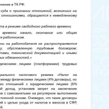
енение в ТК РФ:
 суда о признании отношений, возникших на
ми отношениями, обращается к немедленному
ота в режиме свободного рабочего времени
 времени начало, окончание или общая
ся работником.
ени на работодателя не распространяются
у, обусловленную трудовым договором;
нтами, технической документацией и иными
ых обязанностей.»
дическими лицами (платформами) трудовых
иального налогового режима «Налог на
между физическими лицами (4% договоры), но
а из отношений с юридическими лицами (6%
ый доход, установив запрет на заключение
ов с самозанятыми на регулярное выполнение
тоянной основе. Очевидно, что такие договоры
 с целью ухода от налогов и взносов в СФР,
й.