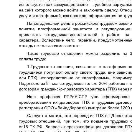
используется как связующее звено — удобное виртуальн
на сайт которого можно войти и заключить сделку. От
услуги и платформой, как правило, оформляются не тру
На сегодняшний день в российском трудовом закон
понятие платформенной занятости и регулирующие
привлекать сотрудников-исполнителей к работе на 
характера. Вследствие чего, гарантии, предусмотренн
отнюдь не только самозанятые.
Такие трудовые отношения можно разделить на 3
оплаты труда:
1.Трудовые отношения, связанные с платформенной 
трудящиеся получают оплату своего труда, вне зависи
или ГПХ) непосредственно от «платформы». Наприме
Подольске из 8 тыс. сотрудников только 20% работают 
договорам гражданско-правового характера (ГПХ) через 
Наш профсоюз РПРиУ-СПР уже сформировал 
преобразования их договоров ГПХ в трудовые догово
регистрации ООО «Вайлдберриз») выиграно более 1200 и
Следует отметить, что перевод из ГПХ в ТД являет
трудовых отношений, при том, что подмена трудовых
ст.15 ТК РФ. Вопросы переквалификации договоров ГПХ