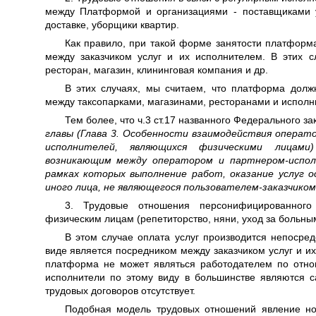
между Платформой и организациями - поставщиками у
доставке, уборщики квартир.
Как правило, при такой форме занятости платформ
между заказчиком услуг и их исполнителем. В этих сл
ресторан, магазин, клининговая компания и др.
В этих случаях, мы считаем, что платформа долж
между таксопарками, магазинами, ресторанами и исполни
Тем более, что ч.3 ст.17 названного Федерального з
главы (Глава 3. Особенности взаимодействия операто
исполнителей, являющихся физическими лицам
возникающим между оператором и партнером-испол
рамках которых выполнение работ, оказание услуг 
иного лица, не являющегося пользователем-заказчико
3. Трудовые отношения персонифицированного
физическим лицам (репетиторство, няни, уход за больными
В этом случае оплата услуг производится непосре
виде является посредником между заказчиком услуг и их
платформа не может являться работодателем по отно
исполнители по этому виду в большинстве являются 
трудовых договоров отсутствует.
Подобная модель трудовых отношений явление но