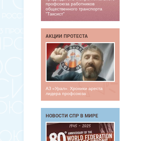
профсоюза работников
общественного транспорта
"Таксист"
АКЦИИ ПРОТЕСТА
АЗ «Урал». Хроники ареста
лидера профсоюза
НОВОСТИ СПР В МИРЕ