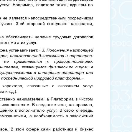
слуг. Например, водители такси, курьеры по
а не является непосредственным посредником
учаях, 3-ей стороной выступают таксопарки,
на обеспечивать наличие трудовых договоров
телями этих услуг.
акона устанавливает:
«3. Положения настоящей
ров, пользователей-заказчиков и партнеров-
и) не применяются к правоотношениям,
нителем, являющимся физическим лицом, в
осуществляются в интересах оператора или
м посреднической цифровой платформы.»
 характера, связанные с оказанием услуг
 и т.д.).
дственно нанимателем, а Платформа в чистом
 исполнителем. В следствие чего, как правило,
шению к исполнителю услуг. В свою очередь,
самозанятыми, а необходимость в заключении
вое. В этой сфере сами работники и бизнес