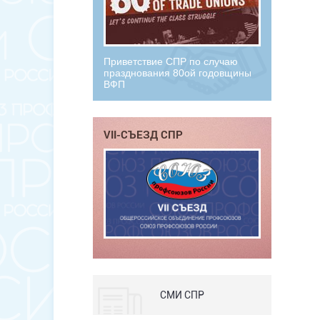
Приветствие СПР по случаю
празднования 80ой годовщины
ВФП
VII-СЪЕЗД СПР
СМИ СПР