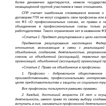
более динамично адаптируются, нежели государств
незащищённой группой участников в таких отношениях.
СПР считает ошибочным сложившееся мнение о т
договорам ГПХ не могут создавать свои профсоюзы или в
что ФЗ «О профессиональных союзах, их правах и га
объединение в профессиональные союзы только р
работодателями. Такого ограничения нет в названном ФЗ
«Статья 1. Предмет регулирования и цели настоя
Предметом регулирования настоящего Федер
отношения, возникающие в связи с реализацией
объединение, созданием, деятельностью, реорганиза
союзов, их объединений (ассоциаций), первичных п
организаций, объединений (ассоциаций) организаций п
«Статья 2. Право на объединение в профсоюзы
1. Профсоюз - добровольное общественное 
производственными, профессиональными интересами
целях представительства и защиты их социально-труд
Все профсоюзы пользуются равными правами.
2. Каждый, достигший возраста 14 лет и осу
деятельность, имеет право по своему выбору создав
вступать в них, заниматься профсоюзной деятельнос