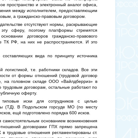
ое пространство и электронный аналог офиса,
ношения между исполнителем, предоставляющим
довым, а гражданско-правовым договором.
одательстве отсутствуют нормы, раскрывающие
 эту сферу, поэтому платформы стремятся
основании договоров гражданско-правового
ые ТК РФ, на них не распространяются. И это
 составляющих вида по принципу источника
логистикой, т.е. работники складов. Все эти
мости от формы отношений (трудовой договор
р, на головном складе ООО «Вайлдберриз» в
по трудовым договорам, остальные работают по
публичную оферту.
типовые иски для сотрудников с целью
ры (ТД). В Подольском горсуде МО (по месту
сков, ещё подготовлено порядка 600 исков.
ся самостоятельным основанием возникновения
 отношений договорами ГПХ прямо запрещена
 в трудовые отношения регламентированы ст.