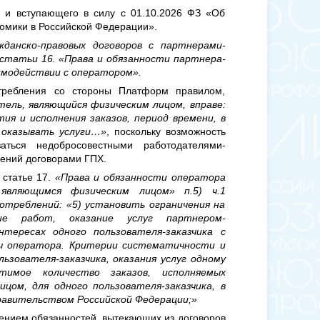
 и вступающего в силу с 01.10.2026 ФЗ «Об
омики в Российской Федерации».
жданско-правовых договоров с партнерами-
статьи 16. «Права и обязанности партнера-
имодействии с оператором».
требления со стороны Платформ правилом,
ель, являющийся физическим лицом, вправе:
я и исполнения заказов, период времени, в
 оказывать услуги…»
, поскольку возможность
аться недобросовестными работодателями-
ений договорами ГПХ.
 статье 17.
«Права и обязанности оператора
являющимся физическим лицом» п.5) ч.1
треблений: «5) установить ограничения на
ие работ, оказание услуг партнером-
тересах одного пользователя-заказчика с
ы оператора. Критерии систематичности и
ьзователя-заказчика, оказания услуг одному
стимое количество заказов, исполняемых
цом, для одного пользователя-заказчика, в
авительством Российской Федерации;»
нением обязанностей, вытекающих из договоров