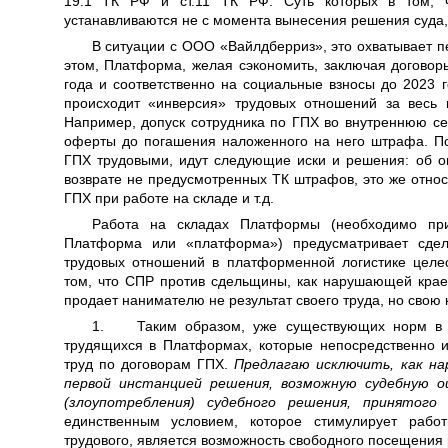
19.1 ТК РФ и ст.11 ТК РФ. Суть которых в том, 
устанавливаются не с момента вынесения решения суда, 
В ситуации с ООО «Вайлдберриз», это охватывает п
этом, Платформа, желая сэкономить, заключая договоры
года и соответственно на социальные взносы до 2023 го
происходит «инверсия» трудовых отношений за весь 
Например, допуск сотрудника по ГПХ во внутреннюю с
оферты до погашения наложенного на него штрафа. П
ГПХ трудовыми, идут следующие иски и решения: об оп
возврате не предусмотренных ТК штрафов, это же относ
ГПХ при работе на складе и т.д.
Работа на складах Платформы (необходимо пр
Платформа или «платформа») предусматривает сдел
трудовых отношений в платформенной логистике целе
том, что СПР против сдельщины, как нарушающей крае
продает нанимателю не результат своего труда, но свою
1. Таким образом, уже существующих норм в 
трудящихся в Платформах, которые непосредственно 
труд по договорам ГПХ.
Предлагаю исключить, как н
первой инстанцией решения, возможную судебную 
(злоупотребления) судебного решения, принятого
единственным условием, которое стимулирует рабо
трудового, является возможность свободного посещения 