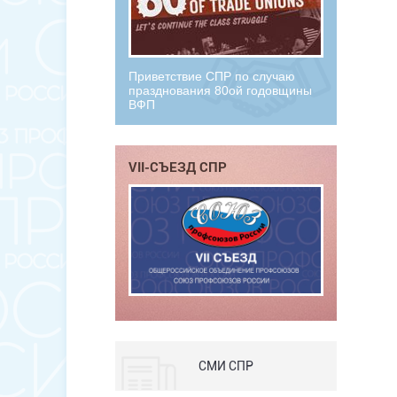
Приветствие СПР по случаю
празднования 80ой годовщины
ВФП
VII-СЪЕЗД СПР
СМИ СПР