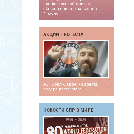
профсоюза работников
общественного транспорта
"Таксист"
АКЦИИ ПРОТЕСТА
АЗ «Урал». Хроники ареста
лидера профсоюза
НОВОСТИ СПР В МИРЕ