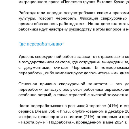
миграционного права «Пепеляев групп» Виталия Кузнецо
Работодатели нередко злоупотребляют своими правами
культуры, говорит Чернобель. Фиксация сверхурочных 
прямая обязанность работодателя. Но на деле эта стать
работники идут навстречу руководству в этом вопросе и н
Где перерабатывают
Уровень сверхурочной работы зависит от отраслевых и 
в государственном секторе, где сотрудники вынуждены з
с документами, считает Черников. В коммерческо
переработки, либо компенсируют дополнительными днями 
Основная причина сверхурочной занятости – это д
переработки зачастую жалуются работники здравоохран
особенно острый, а также отраслей с высокой текучестью 
Часто перерабатывают в розничной торговле (41%) и ст
сервиса Dream Job и hh.ru, опубликованном в декабре 2
из сферы транспорта и логистики (71%), агропрома и про
«Работа.ру» и «Подработка», проведенном в мае 2024 г.