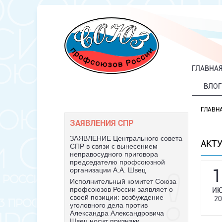
ГЛАВНА
ВЛОГ
ГЛАВН
ЗАЯВЛЕНИЯ СПР
ЗАЯВЛЕНИЕ Центрального совета
АКТ
СПР в связи с вынесением
неправосудного приговора
председателю профсоюзной
1
организации А.А. Швец
Исполнительный комитет Союза
профсоюзов России заявляет о
ИЮ
своей позиции: возбуждение
20
уголовного дела против
Александра Александровича
Швец носит признаки