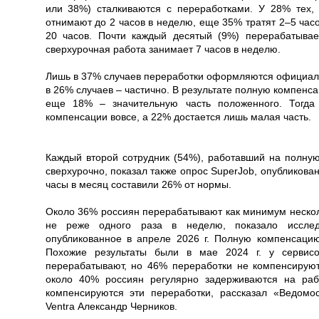
или 38%) сталкиваются с переработками. У 28% тех, 
отнимают до 2 часов в неделю, еще 35% тратят 2–5 час
20 часов. Почти каждый десятый (9%) перерабатыва
сверхурочная работа занимает 7 часов в неделю.
Лишь в 37% случаев переработки оформляются официальн
в 26% случаев – частично. В результате полную компен
еще 18% – значительную часть положенного. Тогда
компенсации вовсе, а 22% достается лишь малая часть.
Каждый второй сотрудник (54%), работавший на полную 
сверхурочно, показал также опрос SuperJob, опубликова
часы в месяц составили 26% от нормы.
Около 36% россиян перерабатывают как минимум несколь
не реже одного раза в неделю, показало исследо
опубликованное в апреле 2026 г. Полную компенсаци
Похожие результаты были в мае 2024 г. у сервисо
перерабатывают, но 46% переработки не компенсирую
около 40% россиян регулярно задерживаются на раб
компенсируются эти переработки, рассказал «Ведомо
Ventra Александр Черников.