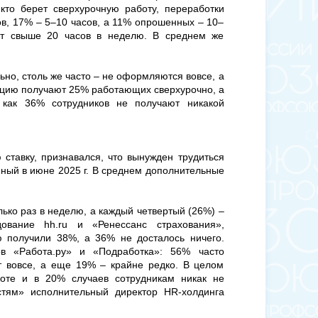
кто берет сверхурочную работу, переработки
ов, 17% – 5–10 часов, а 11% опрошенных – 10–
ет свыше 20 часов в неделю. В среднем же
о, столь же часто – не оформляются вовсе, а
сацию получают 25% работающих сверхурочно, а
 как 36% сотрудников не получают никакой
ставку, признавался, что вынужден трудиться
нный в июне 2025 г. В среднем дополнительные
ко раз в неделю, а каждый четвертый (26%) –
вание hh.ru и «Ренессанс страхования»,
ю получили 38%, а 36% не досталось ничего.
в «Работа.ру» и «Подработка»: 56% часто
т вовсе, а еще 19% – крайне редко. В целом
оте и в 20% случаев сотрудникам никак не
стям» исполнительный директор HR-холдинга