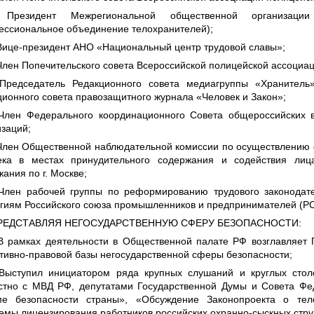
 Президент Межрегиональной общественной организации
ессиональное объединение телохранителей);
Вице-президент АНО «Национальный центр трудовой славы»;
Член Попечительского совета Всероссийской полицейской ассоциац
 Председатель Редакционного совета медиагруппы «Хранитель
ционного совета правозащитного журнала «Человек и Закон»;
Член Федерального координационного Совета общероссийских в
заций;
Член Общественной наблюдательной комиссии по осуществлению 
ека в местах принудительного содержания и содействия лиц
ания по г. Москве;
Член рабочей группы по реформированию трудового законодат
егиям Российского союза промышленников и предпринимателей (Р
РЕДСТАВЛЯЯ НЕГОСУДАРСТВЕННУЮ СФЕРУ БЕЗОПАСНОСТИ:
В рамках деятельности в Общественной палате РФ возглавляет
тивно-правовой базы негосударственной сферы безопасности;
 Выступил инициатором ряда крупных слушаний и круглых сто
стно с МВД РФ, депутатами Государственной Думы и Совета Фе
ме безопасности страны», «Обсуждение Законопроекта о тел
мы лицензирования работников российских охранно-сыскных структ