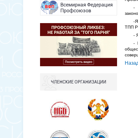
Всемирная Федерация
-
Профсоюзов
законо
-Я
ТПП Р
- 
-
общес
совер
Наза
ЧЛЕНСКИЕ ОРГАНИЗАЦИИ