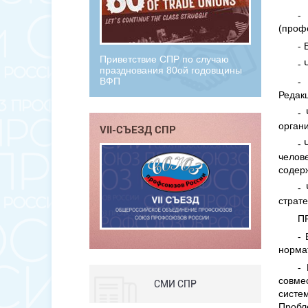
-
(проф
- 
Приветствие СПР по случаю
- 
празднования 80ой годовщины
ВФП
-
Редак
- 
органи
VII-СЪЕЗД СПР
- 
челов
содерж
- 
страт
П
- 
норма
-
совме
СМИ СПР
систе
Пробле