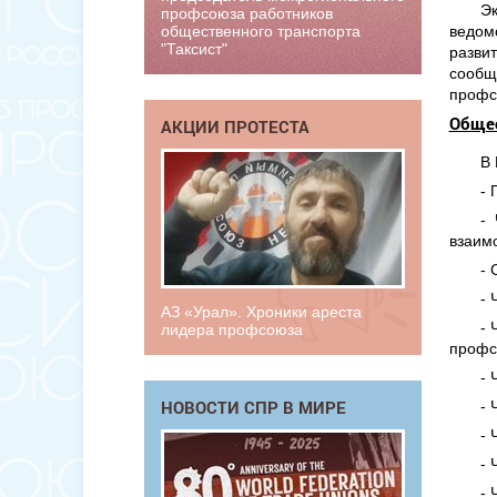
Э
профсоюза работников
ведом
общественного транспорта
"Таксист"
разви
сообщ
профс
Общес
АКЦИИ ПРОТЕСТА
В
- 
-
взаим
- 
- 
АЗ «Урал». Хроники ареста
- 
лидера профсоюза
профс
- 
НОВОСТИ СПР В МИРЕ
- 
- 
- 
- 