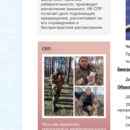
избирательности, производит
впечатление заказного. ИК СПР
полагает дело подлежащим
прекращению, рассчитывает на
его справедливое и
беспристрастное рассмотрение.
Ч
СВО
Пр
Ч
Биогр
Да
Образ
20
20
прогр
Оп
Ярослав Щербинин -
Оп
председатель межрегионального