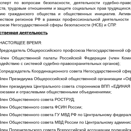
ксперт по вопросам безопасности, деятельности судебно-прав
ств, трудовым отношениям и защите социальных прав трудящихся,
тию гражданского общества и общественных инициатив. Актив
еством регионов РФ в рамках профессиональной деятельности
оюзе Негосударственной сферы безопасности (НСБ) и СПР.
твенная деятельность
 НАСТОЯЩЕЕ ВРЕМЯ:
Председатель Общероссийского профсоюза Негосударственной сф
 Член Общественной палаты Российской Федерации (член Коми
одействию с системой судебно-правоохранительных органов);
Сопредседатель Координационного совета Негосударственной сфе
Член Президиума Общероссийской общественной организации «О
Член президиума Центрального совета сторонников ВПП «ЕДИНАЯ
оюзами и отраслевыми общественными объединениями;
Член Общественного совета РОСТРУД;
Член Общественного совета ФСИН России;
Член Общественного совета ГУ МВД РФ по Центральному федераль
Член Общественного совета МВД России по Центральному админист
Член Попечительского совета Всероссийской ассоциации полицейск