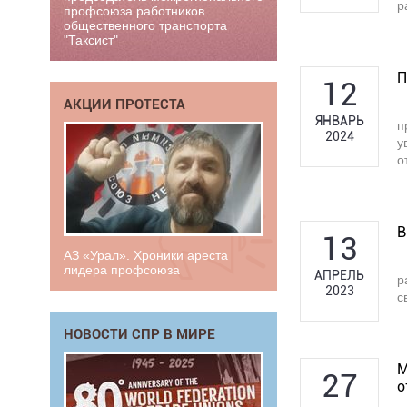
р
профсоюза работников
общественного транспорта
"Таксист"
П
12
АКЦИИ ПРОТЕСТА
ЯНВАРЬ
п
2024
у
о
В
13
АЗ «Урал». Хроники ареста
лидера профсоюза
АПРЕЛЬ
р
2023
с
НОВОСТИ СПР В МИРЕ
М
27
о