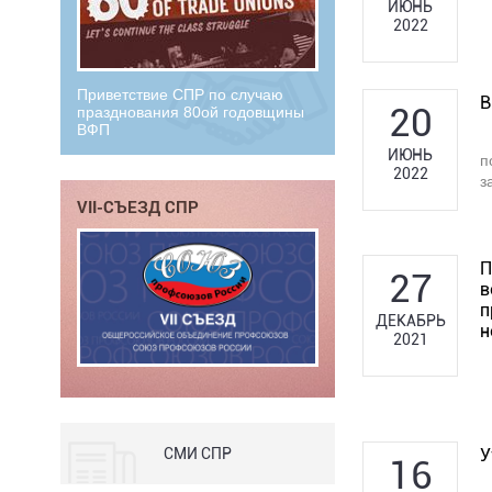
ИЮНЬ
2022
Приветствие СПР по случаю
В
20
празднования 80ой годовщины
ВФП
ИЮНЬ
п
2022
з
VII-СЪЕЗД СПР
П
27
в
п
ДЕКАБРЬ
н
2021
У
СМИ СПР
16