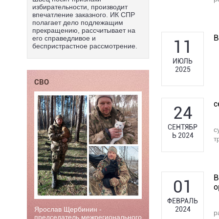
избирательности, производит
впечатление заказного. ИК СПР
полагает дело подлежащим
прекращению, рассчитывает на
В
его справедливое и
11
беспристрастное рассмотрение.
ИЮЛЬ
2025
СВО
с
24
СЕНТЯБР
с
Ь 2024
т
В
01
о
ФЕВРАЛЬ
2024
Ярослав Щербинин -
р
председатель межрегионального