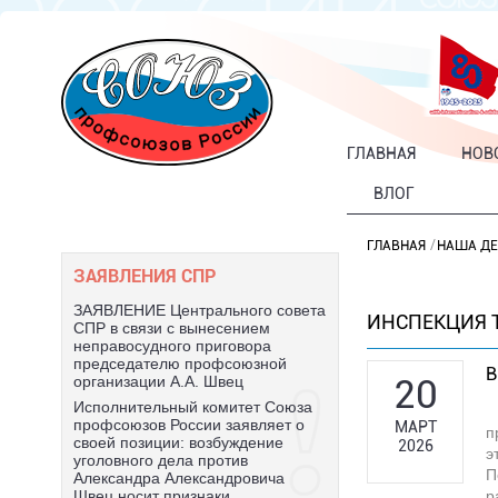
ГЛАВНАЯ
НОВ
ВЛОГ
ГЛАВНАЯ
НАША ДЕ
ЗАЯВЛЕНИЯ СПР
ЗАЯВЛЕНИЕ Центрального совета
ИНСПЕКЦИЯ 
СПР в связи с вынесением
неправосудного приговора
председателю профсоюзной
В
20
организации А.А. Швец
Исполнительный комитет Союза
профсоюзов России заявляет о
МАРТ
п
своей позиции: возбуждение
2026
э
уголовного дела против
П
Александра Александровича
р
Швец носит признаки