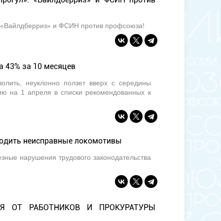
». «Вайлдберриз» и ФСИН против профсоюза!
 43% за 10 месяцев
волить, неуклонно ползет вверх с середины
ию на 1 апреля в списки рекомендованных к
водить неисправные локомотивы
езные нарушения трудового законодательства
ЛЯ ОТ РАБОТНИКОВ И ПРОКУРАТУРЫ