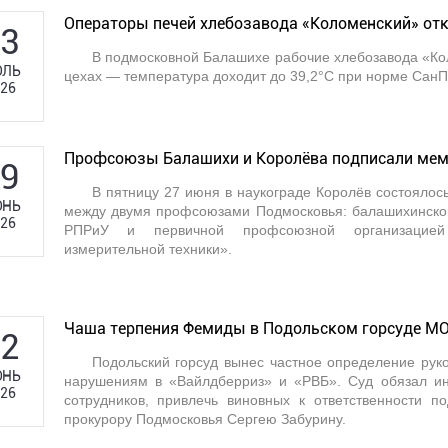
Операторы печей хлебозавода «Коломенский» отк
3
В подмосковной Балашихе рабочие хлебозавода «Кол
ЛЬ
цехах — температура доходит до 39,2°C при норме СанП
26
Профсоюзы Балашихи и Королёва подписали мем
9
В пятницу 27 июня в наукограде Королёв состояло
НЬ
между двумя профсоюзами Подмосковья: балашихинско
26
РПРиУ и первичной профсоюзной организацией «
измерительной техники».
Чаша терпения Фемиды в Подольском горсуде МО
2
Подольский горсуд вынес частное определение рук
НЬ
нарушениям в «Вайлдберриз» и «РВБ». Суд обязал ин
26
сотрудников, привлечь виновных к ответственности 
прокурору Подмосковья Сергею Забурину.