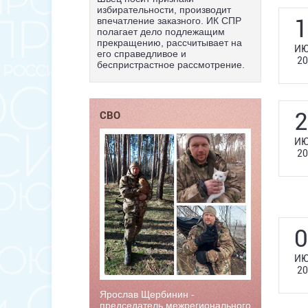
избирательности, производит
1
впечатление заказного. ИК СПР
полагает дело подлежащим
прекращению, рассчитывает на
ИЮ
его справедливое и
20
беспристрастное рассмотрение.
2
СВО
ИЮ
20
0
ИЮ
20
Ярослав Щербинин -
председатель межрегионального