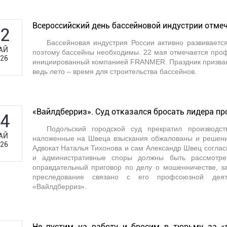
Всероссийский день бассейновой индустрии отмеч
2
Бассейновая индустрия России активно развиваетс
АЙ
поэтому бассейны необходимы. 22 мая отмечается проф
26
инициированный компанией FRANMER. Праздник призван 
ведь лето – время для строительства бассейнов.
«Вайлдберриз». Суд отказался бросать лидера п
4
Подольский городской суд прекратил производс
АЙ
наложенные на Швеца взыскания обжалованы и решения
26
Адвокат Наталья Тихонова и сам Александр Швец соглас
и административные споры должны быть рассмотр
оправдательный приговор по делу о мошенничестве, за
преследование связано с его профсоюзной деят
«Вайлдберриз».
Не пустим на работу и бросим в тюрьму за «