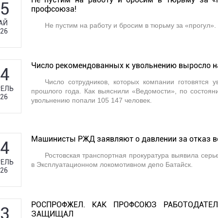
5
профсоюза!
АЙ
Не пустим на работу и бросим в тюрьму за «прогул
26
Число рекомендованных к увольнению выросло на
4
Число сотрудников, которых компании готовятся у
ЕЛЬ
прошлого года. Как выяснили «Ведомости», по состоян
26
увольнению попали 105 147 человек.
Машинисты РЖД заявляют о давлении за отказ 
4
Ростовская транспортная прокуратура выявила серь
ЕЛЬ
в Эксплуатационном локомотивном депо Батайск.
26
РОСПРОФЖЕЛ. КАК ПРОФСОЮЗ РАБОТОДАТЕ
3
ЗАЩИЩАЛ