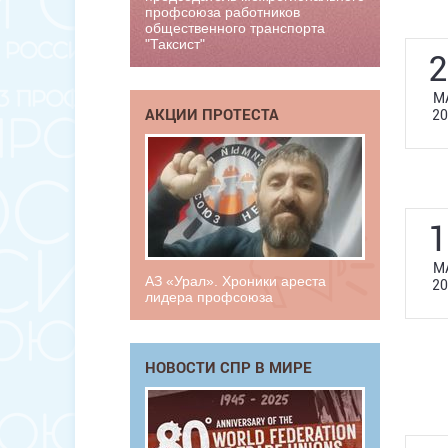
профсоюза работников
общественного транспорта
"Таксист"
2
М
АКЦИИ ПРОТЕСТА
20
1
М
АЗ «Урал». Хроники ареста
20
лидера профсоюза
НОВОСТИ СПР В МИРЕ