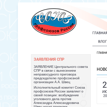
ГЛАВНА
ВЛОГ
ГЛАВН
ЗАЯВЛЕНИЯ СПР
ЗАЯВЛЕНИЕ Центрального совета
НОВ
СПР в связи с вынесением
неправосудного приговора
председателю профсоюзной
2
организации А.А. Швец
Исполнительный комитет Союза
профсоюзов России заявляет о
ИЮ
своей позиции: возбуждение
20
уголовного дела против
Александра Александровича
Швец носит признаки