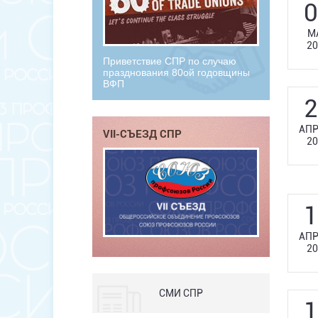
0
М
20
Приветствие СПР по случаю
празднования 80ой годовщины
ВФП
2
АПР
VII-СЪЕЗД СПР
20
1
АПР
20
СМИ СПР
1