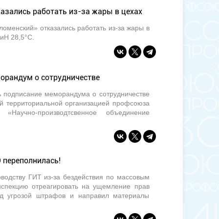
азались работать из-за жары в цехах
оменский» отказались работать из-за жары в
иН 28,5°C.
орандум о сотрудничестве
сь подписание меморандума о сотрудничестве
й территориальной организацией профсоюза
Научно-производтсвенное объединение
 переполнилась!
оводству ГИТ из-за бездействия по массовым
спекцию отреагировать на ущемление прав
под угрозой штрафов и направил материалы