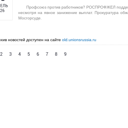
ЕЛЬ
Профсоюз против работников? РОСПРОФЖЕЛ поддер
26
несмотря на явное занижение выплат. Прокуратура обж
Мосгорсуде.
хив новостей доступен на сайте
old.unionsrussia.ru
2
3
4
5
6
7
8
9