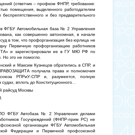
ений (ответчик – профком ФНПР, требование:
стью помещения, выделенного работодателем
 беспрепятственного и без предварительного
ов ФГБУ Автомобильная база № 2 Управления
ована, как совершенно автономная, в начале
суд в том, что профорганизация без юрлица не
 одну Первичную профорганизацию работников
А» и зарегистрировали ее в ГУ МЮ РФ по
 Но это не помогло.
кий и Максим Кузнецов обратились в СПР, и
 ПРАВОЗАЩИТА получала права и полномочия
фсоюза РПРиУ-СПР и, разумеется, полную
в судах, вплоть до Конституционного…
ий райсуд Москвы
:
ППО ФГБУ Автобаза № 2 Управления делами
ботников Госучреждений (ФНПР-прим РС) не
офсоюзной организации ФГБУ Автомобильная
кой Федерации и Первичной профсоюзной