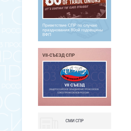
Приветствие СПР по случаю
празднования 80ой годовщины
ВФП
VII-СЪЕЗД СПР
СМИ СПР