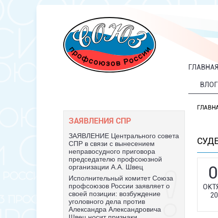
ГЛАВНА
ВЛОГ
ГЛАВН
ЗАЯВЛЕНИЯ СПР
ЗАЯВЛЕНИЕ Центрального совета
СУД
СПР в связи с вынесением
неправосудного приговора
председателю профсоюзной
0
организации А.А. Швец
Исполнительный комитет Союза
профсоюзов России заявляет о
ОКТ
своей позиции: возбуждение
20
уголовного дела против
Александра Александровича
Швец носит признаки