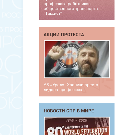
профсоюза работников
общественного транспорта
"Таксист"
АКЦИИ ПРОТЕСТА
АЗ «Урал». Хроники ареста
лидера профсоюза
НОВОСТИ СПР В МИРЕ