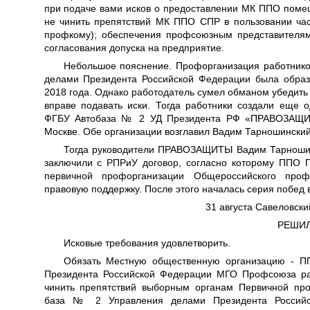
при подаче вами исков о предоставлении МК ППО помещ
не чинить препятствий МК ППО СПР в пользовании ча
профкому); обеспечения профсоюзным представителям
согласования допуска на предприятие.
Небольшое пояснение. Профорганизация работник
делами Президента Российской Федерации была образ
2018 года. Однако работодатель сумел обманом убедить 
вправе подавать иски. Тогда работники создали еще
ФГБУ Автобаза № 2 УД Президента РФ «ПРАВОЗАЩИТ
Москве. Обе организации возглавил Вадим Тарношинский.
Тогда руководители ПРАВОЗАЩИТЫ Вадим Тарношинс
заключили с РПРиУ договор, согласно которому ППО
первичной профорганизации Общероссийского про
правовую поддержку. После этого началась серия побед 
31 августа Савеловск
РЕШИЛ
Исковые требования удовлетворить.
Обязать Местную общественную организацию - 
Президента Российской Федерации МГО Профсоюза ра
чинить препятствий выборным органам Первичной пр
база № 2 Управления делами Президента Российс